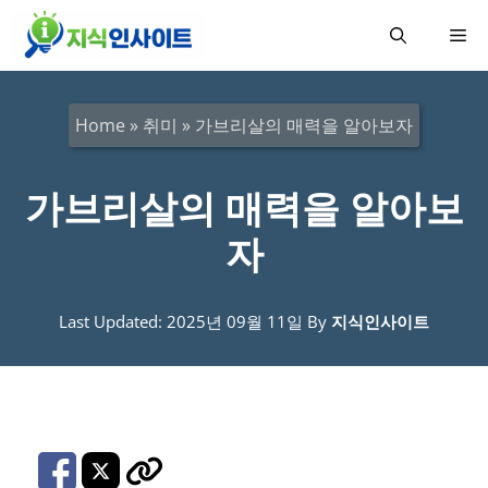
컨
메
텐
츠
뉴
로
Home
»
취미
»
가브리살의 매력을 알아보자
건
너
가브리살의 매력을 알아보
뛰
자
기
Last Updated: 2025년 09월 11일
By
지식인사이트