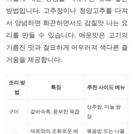
방법입니다. 고추장이나 청양고추를 다져
서 양념하면 화끈하면서도 감칠맛 나는 요
리를 만들 수 있습니다. 매운맛은 고기의
기름진 맛과 절묘하게 어우러져 색다른 즐
거움을 제공합니다.
조리 방
특징
추천 사이드 메뉴
법
상추쌈, 마늘 쌈
구이
겉바속촉, 풍부한 육즙
장
재료와의 조화로운 배
볶음밥 또는 나물