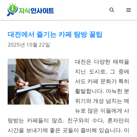
컨
메
텐
츠
뉴
대전에서 즐기는 카페 탐방 꿀팁
로
건
2025년 10월 22일
너
대전은 다양한 매력을
뛰
지닌 도시로, 그 중에
기
서도 카페 문화가 특히
활발합니다. 아늑한 분
위기와 개성 넘치는 메
뉴로 많은 이들에게 사
랑받는 카페들이 많죠. 친구와의 수다, 혼자만의
시간을 보내기에 좋은 곳들이 즐비해 있습니다. 이