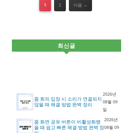
페
페
1
2
다음
→
이
이
지
지
최신글
2026년
줌 회의 입장 시 소리가 연결되지
08월 09
않을 때 해결 방법 완벽 정리
일
2026년
줌 화면 공유 버튼이 비활성화됐
을 때 쉽고 빠른 해결 방법 완벽 정
08월 09
리