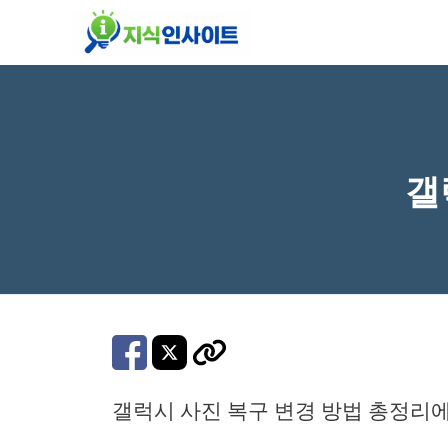
컨
텐
츠
로
건
너
갤
뛰
기
갤럭시 사진 복구 변경 방법 총정리