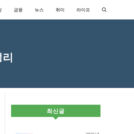
강
금융
뉴스
취미
라이프
정리
최신글