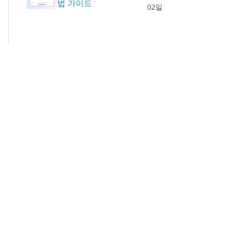
법 가이드
02일