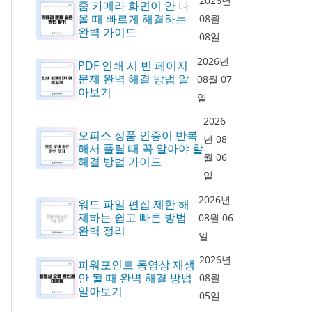
2026년
줌 카메라 화면이 안 나
올 때 빠르게 해결하는
08월
완벽 가이드
08일
2026년
PDF 인쇄 시 빈 페이지
문제 완벽 해결 방법 알
08월 07
아보기
일
2026
오피스 정품 인증이 반복
년 08
해서 풀릴 때 꼭 알아야 할
월 06
해결 방법 가이드
일
2026년
워드 파일 편집 제한 해
제하는 쉽고 빠른 방법
08월 06
완벽 정리
일
2026년
파워포인트 동영상 재생
안 될 때 완벽 해결 방법
08월
알아보기
05일