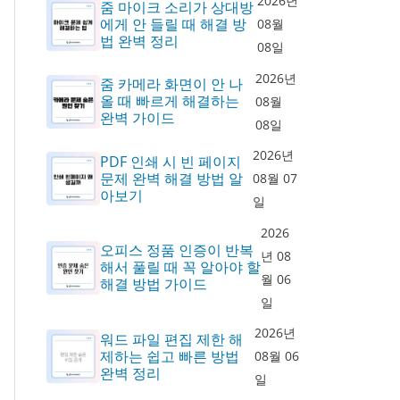
2026년
줌 마이크 소리가 상대방
에게 안 들릴 때 해결 방
08월
법 완벽 정리
08일
2026년
줌 카메라 화면이 안 나
올 때 빠르게 해결하는
08월
완벽 가이드
08일
2026년
PDF 인쇄 시 빈 페이지
문제 완벽 해결 방법 알
08월 07
아보기
일
2026
오피스 정품 인증이 반복
년 08
해서 풀릴 때 꼭 알아야 할
월 06
해결 방법 가이드
일
2026년
워드 파일 편집 제한 해
제하는 쉽고 빠른 방법
08월 06
완벽 정리
일