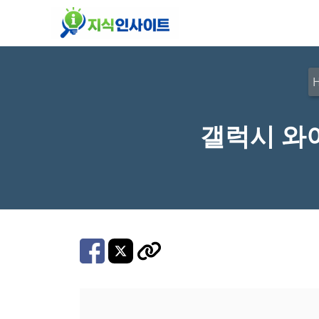
컨
텐
츠
로
건
너
갤럭시 와
뛰
기