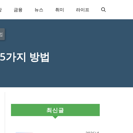
강
금융
뉴스
취미
라이프
법
5가지 방법
최신글