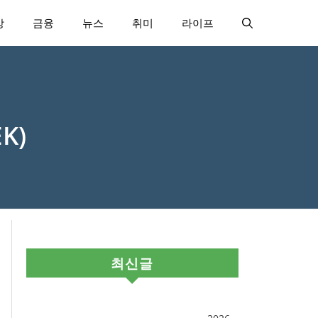
강
금융
뉴스
취미
라이프
K)
최신글