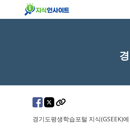
컨
텐
츠
로
건
너
경
뛰
기
경기도평생학습포털 지식(GSEEK)