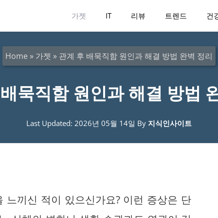
가젯
IT
리뷰
트렌드
건
Home
»
가젯
»
관계 후 배묵직함 원인과 해결 방법 완벽 정리
 배묵직함 원인과 해결 방법 
Last Updated: 2026년 05월 14일
By
지식인사이트
 느끼신 적이 있으신가요? 이런 증상은 단