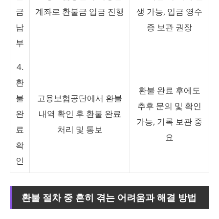
금
계좌로 환불금 입금 진행
생 가능, 입금 영수
납
증 보관 권장
부
4.
환
환불 완료 후에도
불
고용보험공단에서 환불
추후 문의 및 확인
완
내역 확인 후 환불 완료
가능, 기록 보관 중
료
처리 및 통보
요
확
인
환불 절차 중 흔히 겪는 어려움과 해결 방법