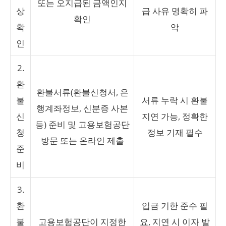
또는 오지급된 금액인지
상
급 사유 명확히 파
확인
확
악
인
2.
환
환불서류(환불신청서, 은
불
서류 누락 시 환불
행계좌정보, 신분증 사본
신
지연 가능, 정확한
등) 준비 및 고용보험공단
청
정보 기재 필수
방문 또는 온라인 제출
준
비
3.
환
입금 기한 준수 필
불
고용보험공단이 지정한
요, 지연 시 이자 발