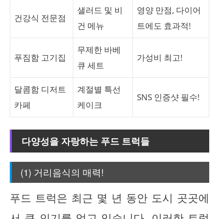
샐러드 및 비
영양 만점, 다이어
건강식 전문점
건 메뉴
트에도 효과적!
무제한 바베
푸짐함 고기집
가성비 최고!
큐 세트
달콤함 디저트
계절별 특선
SNS 인증샷 필수!
카페
케이크
다양성을 자랑하는 푸드 트럭들
(1) 거리음식의 매력!
푸드 트럭은 최근 몇 년 동안 도시 곳곳에
서 큰 인기를 얻고 있습니다. 이러한 트럭