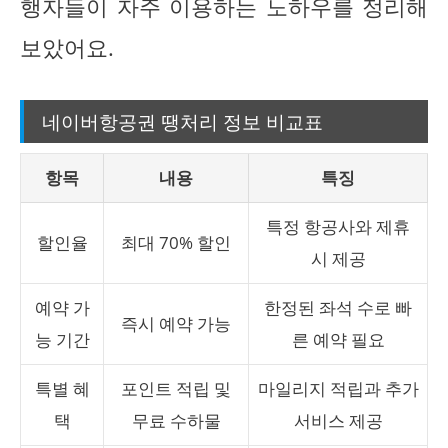
행자들이 자주 이용하는 노하우를 정리해
보았어요.
네이버항공권 땡처리 정보 비교표
항목
내용
특징
특정 항공사와 제휴
할인율
최대 70% 할인
시 제공
예약 가
한정된 좌석 수로 빠
즉시 예약 가능
능 기간
른 예약 필요
특별 혜
포인트 적립 및
마일리지 적립과 추가
택
무료 수하물
서비스 제공