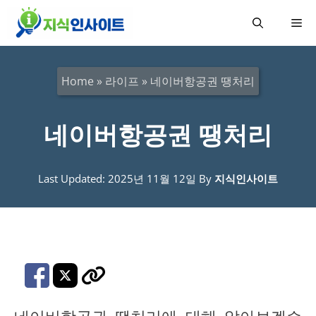
컨
메
텐
츠
뉴
로
Home
»
라이프
»
네이버항공권 땡처리
건
너
네이버항공권 땡처리
뛰
기
Last Updated: 2025년 11월 12일
By
지식인사이트