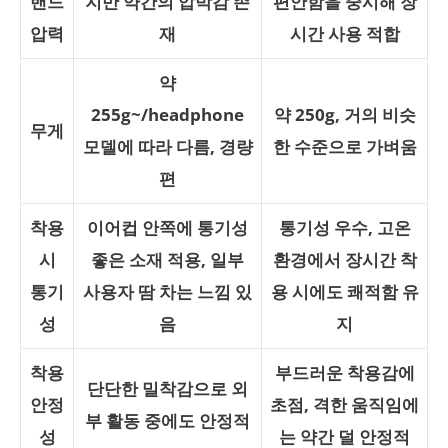
밴드
지만 약간의 압박감 존
편안함을 중시해 장
압력
재
시간 사용 적합
약
255g~/headphone
약 250g, 거의 비슷
무게
모델에 따라 다름, 경량
한 수준으로 가벼움
편
착용
이어컵 안쪽에 통기성
통기성 우수, 고온
시
좋은 소재 적용, 일부
환경에서 장시간 착
통기
사용자 땀 차는 느낌 있
용 시에도 쾌적함 유
성
음
지
착용
부드러운 착용감에
단단한 밀착감으로 외
안정
초점, 격한 움직임에
부 활동 중에도 안정적
성
는 약간 덜 안정적