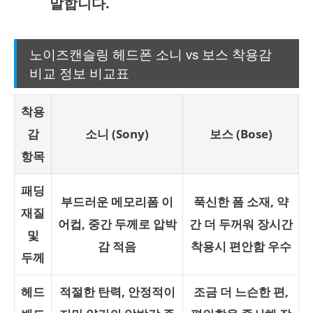
말합니다.
노이즈캔슬링 헤드폰 소니 vs 보스 착용감
비교 정보 비교표
착용
감
소니 (Sony)
보스 (Bose)
항목
패딩
부드러운 메모리폼 이
푹신한 폼 소재, 약
재질
어컵, 중간 두께로 압박
간 더 두꺼워 장시간
및
감 적음
착용시 편안함 우수
두께
헤드
적절한 탄력, 안정적이
조금 더 느슨한 편,