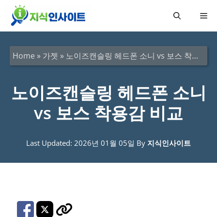
컨
메
텐
츠
뉴
로
Home
»
가젯
»
노이즈캔슬링 헤드폰 소니 vs 보스 착용감 비교
건
너
노이즈캔슬링 헤드폰 소니
뛰
vs 보스 착용감 비교
기
Last Updated: 2026년 01월 05일
By
지식인사이트