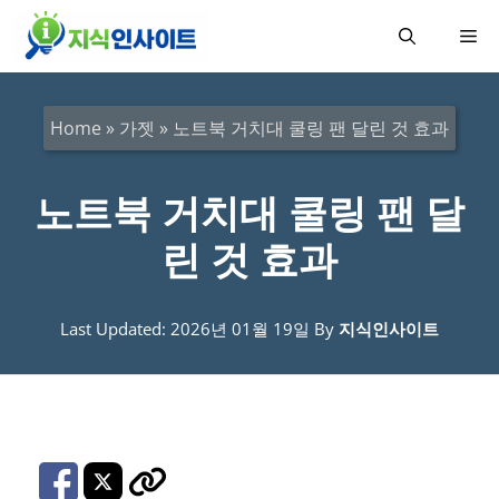
컨
메
텐
츠
뉴
로
Home
»
가젯
»
노트북 거치대 쿨링 팬 달린 것 효과
건
너
노트북 거치대 쿨링 팬 달
뛰
린 것 효과
기
Last Updated: 2026년 01월 19일
By
지식인사이트