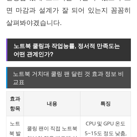
면 마감과 설계가 잘 되어 있는지 꼼꼼히
살펴봐야겠습니다.
노트북 쿨링과 작업능률, 정서적 만족도는
어떤 관계인가?
노트북 거치대 쿨링 팬 달린 것 효과 정보 비
교표
효과
내용
특징
항목
노트
CPU 및 GPU 온도
쿨링 팬이 직접 노트북
북 발
5~15도 정도 낮춤,