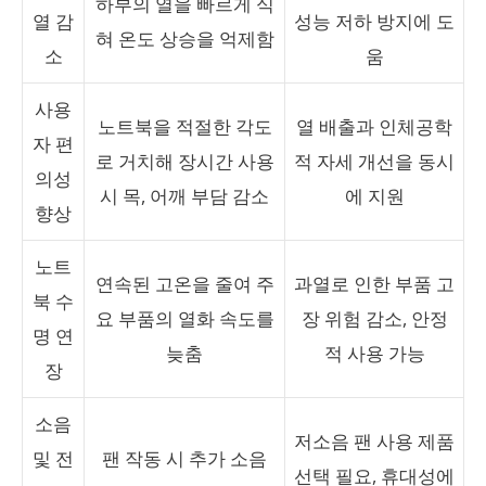
하부의 열을 빠르게 식
열 감
성능 저하 방지에 도
혀 온도 상승을 억제함
소
움
사용
노트북을 적절한 각도
열 배출과 인체공학
자 편
로 거치해 장시간 사용
적 자세 개선을 동시
의성
시 목, 어깨 부담 감소
에 지원
향상
노트
연속된 고온을 줄여 주
과열로 인한 부품 고
북 수
요 부품의 열화 속도를
장 위험 감소, 안정
명 연
늦춤
적 사용 가능
장
소음
저소음 팬 사용 제품
및 전
팬 작동 시 추가 소음
선택 필요, 휴대성에