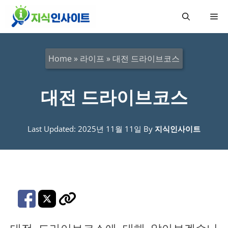
컨
메
텐
츠
뉴
로
Home
»
라이프
»
대전 드라이브코스
건
너
대전 드라이브코스
뛰
기
Last Updated: 2025년 11월 11일
By
지식인사이트