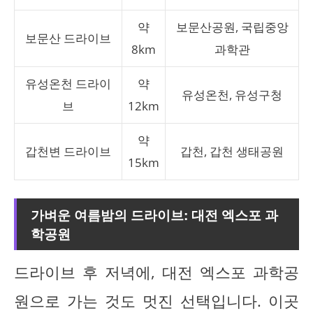
약
보문산공원, 국립중앙
보문산 드라이브
8km
과학관
유성온천 드라이
약
유성온천, 유성구청
브
12km
약
갑천변 드라이브
갑천, 갑천 생태공원
15km
가벼운 여름밤의 드라이브: 대전 엑스포 과
학공원
드라이브 후 저녁에, 대전 엑스포 과학공
원으로 가는 것도 멋진 선택입니다. 이곳