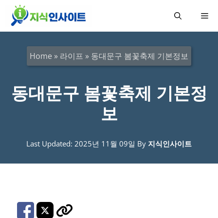
컨
메
텐
츠
뉴
로
Home
»
라이프
»
동대문구 봄꽃축제 기본정보
건
너
동대문구 봄꽃축제 기본정
뛰
보
기
Last Updated: 2025년 11월 09일
By
지식인사이트