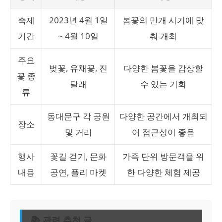
축제
2023년 4월 1일
봄꽃의 만개 시기에 맞
기간
~ 4월 10일
춰 개최
주요
벚꽃, 유채꽃, 진
다양한 봄꽃을 감상할
꽃 종
달래
수 있는 기회
류
동대문구 각 공원
다양한 공간에서 개최되
장소
및 거리
어 접근성이 좋음
행사
꽃길 걷기, 문화
가족 단위 방문객을 위
내용
공연, 플리 마켓
한 다양한 체험 제공
📚 관련 추천 글