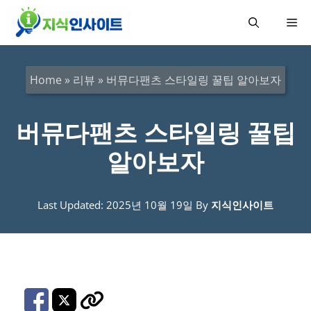
컨
메
텐
츠
뉴
로
Home
»
리뷰
»
버뮤다팬츠 스타일링 꿀팁 알아보자
건
너
버뮤다팬츠 스타일링 꿀팁
뛰
알아보자
기
Last Updated: 2025년 10월 19일
By
지식인사이트