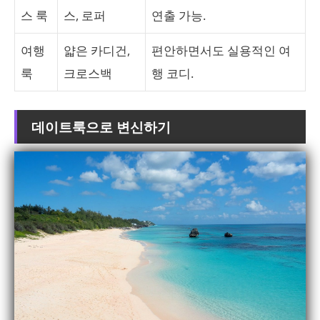
스 룩
스, 로퍼
연출 가능.
여행
얇은 카디건,
편안하면서도 실용적인 여
룩
크로스백
행 코디.
데이트룩으로 변신하기