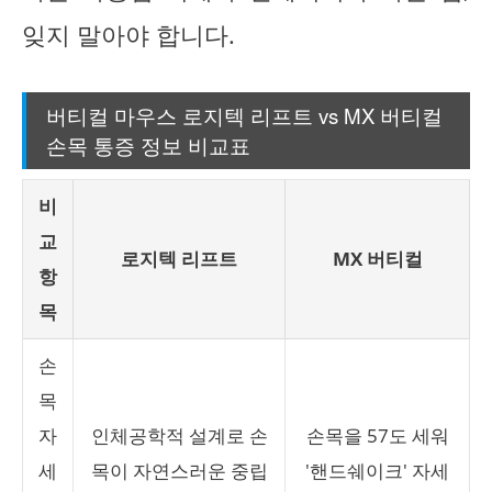
잊지 말아야 합니다.
버티컬 마우스 로지텍 리프트 vs MX 버티컬
손목 통증 정보 비교표
비
교
로지텍 리프트
MX 버티컬
항
목
손
목
자
인체공학적 설계로 손
손목을 57도 세워
세
목이 자연스러운 중립
'핸드쉐이크' 자세