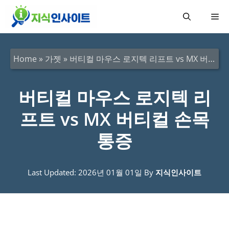
컨
메
텐
츠
뉴
로
Home
»
가젯
»
버티컬 마우스 로지텍 리프트 vs MX 버티컬 손목 통증
건
너
버티컬 마우스 로지텍 리
뛰
프트 vs MX 버티컬 손목
기
통증
Last Updated: 2026년 01월 01일
By
지식인사이트