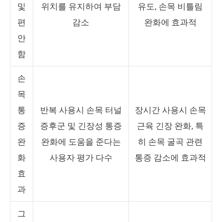
및
위치를 유지하여 부담
유도, 손목 비틀림
편
감소
완화에 효과적
안
함
손
목
통
반복 사용시 손목 터널
장시간 사용시 손목
증
증후군 및 긴장성 통증
근육 긴장 완화, 특
완
완화에 도움을 준다는
히 손목 굴곡 관련
화
사용자 평가 다수
통증 감소에 효과적
효
과
그