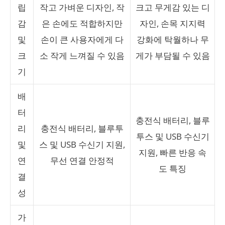
립
작고 가벼운 디자인, 작
크고 무게감 있는 디
감
은 손에도 적합하지만
자인, 손목 지지력
및
손이 큰 사용자에게 다
강화에 탁월하나 무
크
소 작게 느껴질 수 있음
게가 부담될 수 있음
기
배
터
충전식 배터리, 블루
리
충전식 배터리, 블루투
투스 및 USB 수신기
및
스 및 USB 수신기 지원,
지원, 빠른 반응 속
연
무선 연결 안정적
도 특징
결
성
가