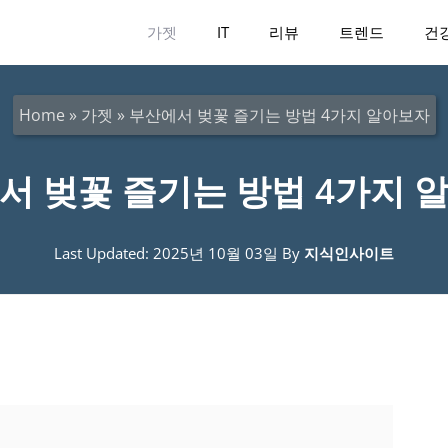
가젯
IT
리뷰
트렌드
건
Home
»
가젯
»
부산에서 벚꽃 즐기는 방법 4가지 알아보자
서 벚꽃 즐기는 방법 4가지 
Last Updated: 2025년 10월 03일
By
지식인사이트