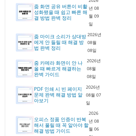
2026
줌 화면 공유 버튼이 비활
년 08
성화됐을 때 쉽고 빠른 해
월 09
결 방법 완벽 정리
일
2026년
줌 마이크 소리가 상대방
에게 안 들릴 때 해결 방
08월
법 완벽 정리
08일
2026년
줌 카메라 화면이 안 나
올 때 빠르게 해결하는
08월
완벽 가이드
08일
2026년
PDF 인쇄 시 빈 페이지
문제 완벽 해결 방법 알
08월 07
아보기
일
2026
오피스 정품 인증이 반복
년 08
해서 풀릴 때 꼭 알아야 할
월 06
해결 방법 가이드