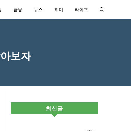
강
금융
뉴스
취미
라이프
알아보자
최신글