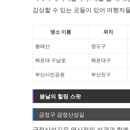
감상할 수 있는 곳들이 있어 여행자
명소 이름
위치
봉래산
영도구
해운대 구남로
해운대구
부산시민공원
부산진구
봄날의 힐링 스팟
금정구 금정산성길
금정산성길은 역사적인 성곽과 함께 