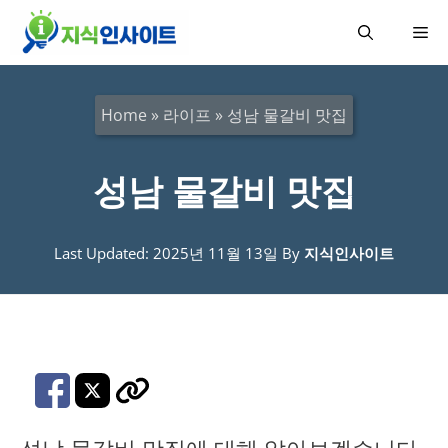
컨
메
텐
츠
뉴
로
Home
»
라이프
»
성남 물갈비 맛집
건
너
성남 물갈비 맛집
뛰
기
Last Updated: 2025년 11월 13일
By
지식인사이트