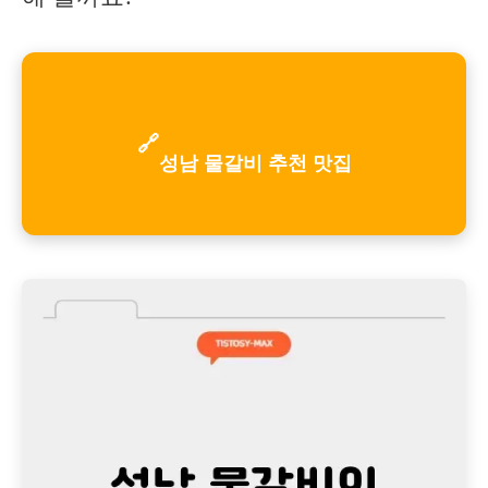
🔗
성남 물갈비 추천 맛집