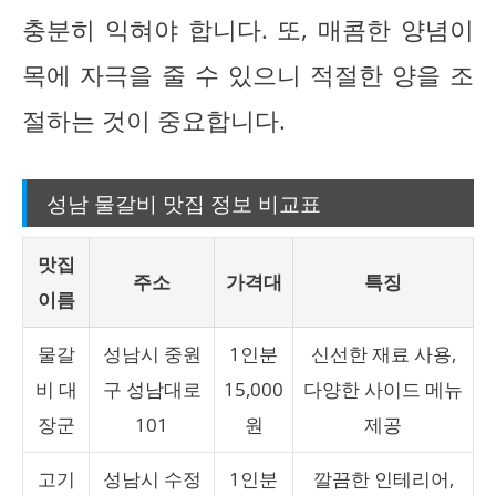
충분히 익혀야 합니다. 또, 매콤한 양념이
목에 자극을 줄 수 있으니 적절한 양을 조
절하는 것이 중요합니다.
성남 물갈비 맛집 정보 비교표
맛집
주소
가격대
특징
이름
물갈
성남시 중원
1인분
신선한 재료 사용,
비 대
구 성남대로
15,000
다양한 사이드 메뉴
장군
101
원
제공
고기
성남시 수정
1인분
깔끔한 인테리어,