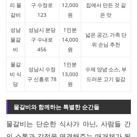
리 물
구 수정로
12,000
집에서 만든 것 같
갈비
123
원
은 맛
성남
성남시 분당
1인분
넓은 공간, 가족 단
물갈
구 수내로
14,000
위 손님 추천
비
456
원
물갈
1인분
성남시 수정
수제 양념 소스, 부
비 식
13,000
구 신흥로 78
드러운 고기 질감
당
원
물갈비와 함께하는 특별한 순간들
물갈비는 단순한 식사가 아닌, 사람들 간
의 소통과 감정을 연결해주는 매개체가 됩