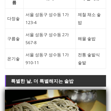
름
서울 성동구 성수동 1가
제철 채소 솧
다정솧
123-4
밥
서울 성동구 성수동 2가
구름솧
해물 솧밥
567-8
서울 성동구 성수동 1가
전통 솧밭식
온기솧
910-11
솧밭
특별한 날, 더 특별해지는 솥밥