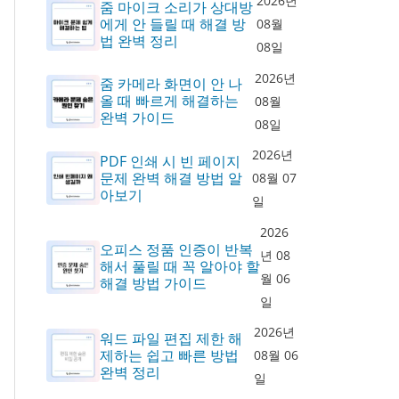
2026년
줌 마이크 소리가 상대방
에게 안 들릴 때 해결 방
08월
법 완벽 정리
08일
2026년
줌 카메라 화면이 안 나
올 때 빠르게 해결하는
08월
완벽 가이드
08일
2026년
PDF 인쇄 시 빈 페이지
문제 완벽 해결 방법 알
08월 07
아보기
일
2026
오피스 정품 인증이 반복
년 08
해서 풀릴 때 꼭 알아야 할
월 06
해결 방법 가이드
일
2026년
워드 파일 편집 제한 해
제하는 쉽고 빠른 방법
08월 06
완벽 정리
일