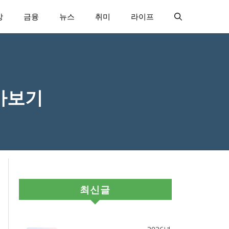
강
금융
뉴스
취미
라이프
아보기
최신글