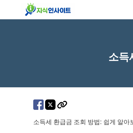
컨
텐
츠
로
건
너
소득
뛰
기
소득세 환급금 조회 방법: 쉽게 알