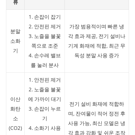
류
1. 손잡이 잡기
2. 안전핀 제거
가장 범용적이며 빠른 냉
분말
3. 노즐을 불꽃
각 효과 제공, 전기 설비나
소화
쪽으로 조준
기계 화재에 적합, 최근 무
기
4. 손수레 밸브
독성 분말 사용 증가
를 눌러 분사
1. 안전핀 제거
2. 노즐을 불꽃
이산
에 가까이 대기
전기 설비 화재에 적합하
화탄
3. 손잡이 누르
며, 잔여물이 적어 정전 후
소
기
사용 가능, 최신 모델은 냉
(CO2)
4. 소화기 사용
각 효과 강화 및 쉬운 조작