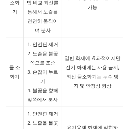
소화
법 비교 최신를
가능
기
통해서 노즐를
천천히 움직이
며 분사
1. 안전핀 제거
2. 노즐을 불꽃
일반 화재에 효과적이지만
쪽으로 조준
물 소
전기 화재에는 사용 금지,
3. 손잡이 누르
화기
최신 물소화기는 누수 방
기
지 및 안정성 향상
4. 불꽃을 향해
앞쪽에서 분사
1. 안전핀 제거
2. 노즐을 불꽃
유기용제 화재에 적합하