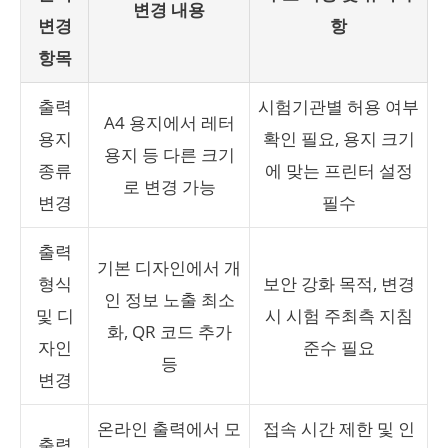
변경 내용
변경
항
항목
출력
시험기관별 허용 여부
A4 용지에서 레터
용지
확인 필요, 용지 크기
용지 등 다른 크기
종류
에 맞는 프린터 설정
로 변경 가능
변경
필수
출력
기본 디자인에서 개
형식
보안 강화 목적, 변경
인 정보 노출 최소
및 디
시 시험 주최측 지침
화, QR 코드 추가
자인
준수 필요
등
변경
온라인 출력에서 모
접속 시간 제한 및 인
출력