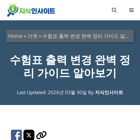
컨
메
텐
츠
뉴
로
Home
»
가젯
»
수험표 출력 변경 완벽 정리 가이드 알아보기
건
너
수험표 출력 변경 완벽 정
뛰
리 가이드 알아보기
기
Last Updated: 2026년 03월 30일
By
지식인사이트