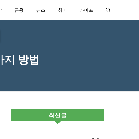
강
금융
뉴스
취미
라이프
가지 방법
최신글