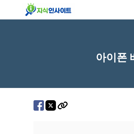
컨
텐
츠
로
건
너
아이폰 
뛰
기