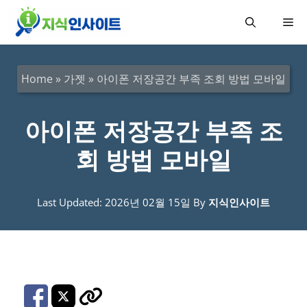
컨
메
텐
츠
뉴
로
Home
»
가젯
»
아이폰 저장공간 부족 조회 방법 모바일
건
너
아이폰 저장공간 부족 조
뛰
회 방법 모바일
기
Last Updated: 2026년 02월 15일
By
지식인사이트