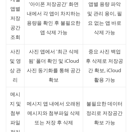
'아이폰 저장공간' 화면
앱별 용량 파악
앱별
내에서 각 앱이 차지하는
및 관리 용이, 필
저장
용량을 확인 후 불필요한
요 없는 앱 바로
공간
앱 삭제 가능
삭제 가능
조회
사진
사진 앱에서 '최근 삭제
중요 사진 백업
및 영
됨' 폴더 확인 및 iCloud
후 삭제로 저장공
상 관
사진 동기화를 통해 공간
간 확보, iCloud
리
확보
활용 가능
메시
지 및
메시지 앱 내에서 오래된
불필요한 데이터
첨부
메시지와 첨부파일 삭제
정리로 저장공간
파일
또는 저장 후 삭제
확보 가능
정리