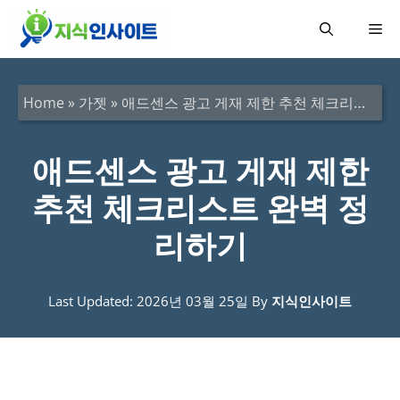
컨
메
텐
츠
뉴
로
Home
»
가젯
»
애드센스 광고 게재 제한 추천 체크리스트 완벽 정리하기
건
너
애드센스 광고 게재 제한
뛰
추천 체크리스트 완벽 정
기
리하기
Last Updated: 2026년 03월 25일
By
지식인사이트