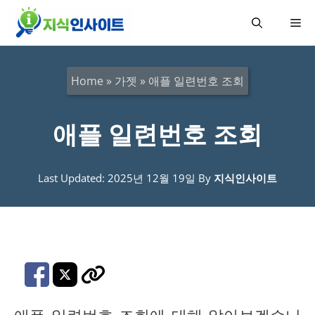
컨
메
텐
츠
뉴
로
Home
»
가젯
»
애플 일련번호 조회
건
너
애플 일련번호 조회
뛰
기
Last Updated: 2025년 12월 19일
By
지식인사이트