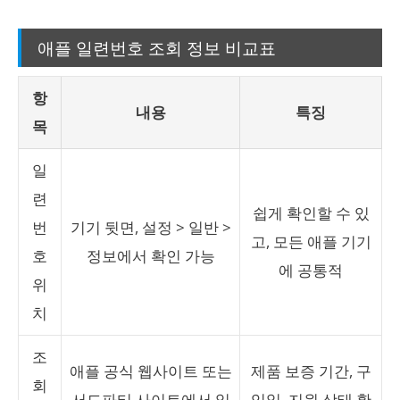
애플 일련번호 조회 정보 비교표
항
내용
특징
목
일
련
쉽게 확인할 수 있
번
기기 뒷면, 설정 > 일반 >
고, 모든 애플 기기
호
정보에서 확인 가능
에 공통적
위
치
조
애플 공식 웹사이트 또는
제품 보증 기간, 구
회
서드파티 사이트에서 일
입일, 지원 상태 확