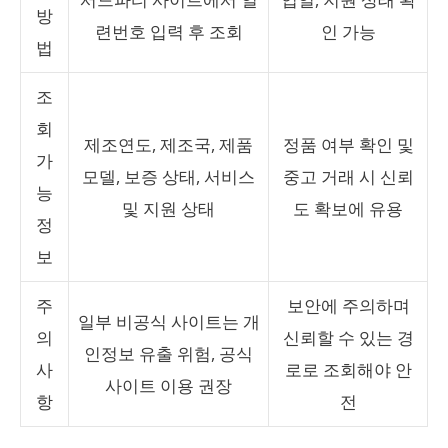
방
련번호 입력 후 조회
인 가능
법
조
회
제조연도, 제조국, 제품
정품 여부 확인 및
가
모델, 보증 상태, 서비스
중고 거래 시 신뢰
능
및 지원 상태
도 확보에 유용
정
보
주
보안에 주의하며
일부 비공식 사이트는 개
의
신뢰할 수 있는 경
인정보 유출 위험, 공식
사
로로 조회해야 안
사이트 이용 권장
항
전