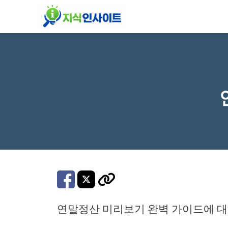
컨
텐
츠
로
건
너
뛰
기
연말정산 미리보기 완벽 가이드에 