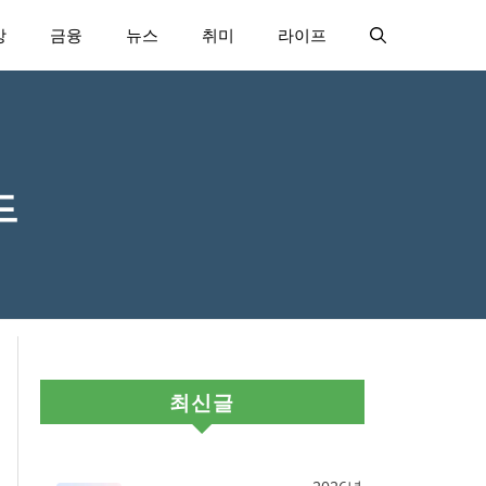
강
금융
뉴스
취미
라이프
드
최신글