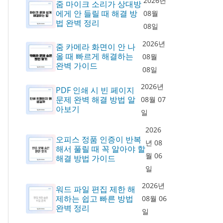
2026년
줌 마이크 소리가 상대방
에게 안 들릴 때 해결 방
08월
법 완벽 정리
08일
2026년
줌 카메라 화면이 안 나
올 때 빠르게 해결하는
08월
완벽 가이드
08일
2026년
PDF 인쇄 시 빈 페이지
문제 완벽 해결 방법 알
08월 07
아보기
일
2026
오피스 정품 인증이 반복
년 08
해서 풀릴 때 꼭 알아야 할
월 06
해결 방법 가이드
일
2026년
워드 파일 편집 제한 해
제하는 쉽고 빠른 방법
08월 06
완벽 정리
일