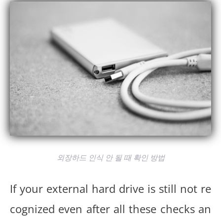
외장하드 인식 안 될 때 확인 방법
If your external hard drive is still not re
cognized even after all these checks an