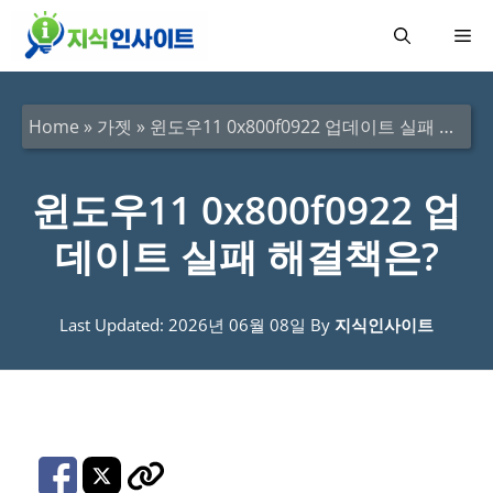
컨
메
텐
츠
뉴
로
Home
»
가젯
»
윈도우11 0x800f0922 업데이트 실패 해결책은?
건
너
윈도우11 0x800f0922 업
뛰
데이트 실패 해결책은?
기
Last Updated: 2026년 06월 08일
By
지식인사이트