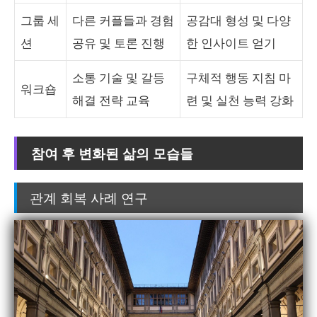
그룹 세
다른 커플들과 경험
공감대 형성 및 다양
션
공유 및 토론 진행
한 인사이트 얻기
소통 기술 및 갈등
구체적 행동 지침 마
워크숍
해결 전략 교육
련 및 실천 능력 강화
참여 후 변화된 삶의 모습들
관계 회복 사례 연구