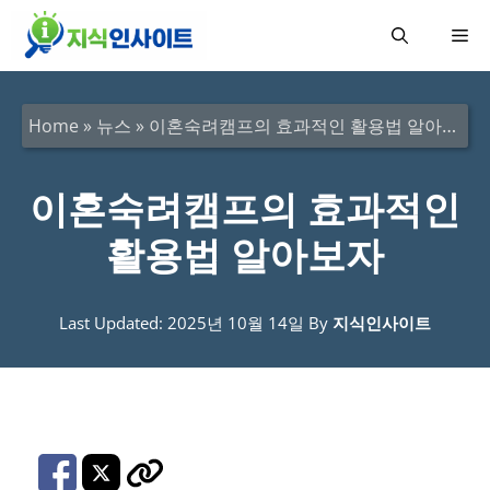
컨
메
텐
츠
뉴
로
Home
»
뉴스
»
이혼숙려캠프의 효과적인 활용법 알아보자
건
너
이혼숙려캠프의 효과적인
뛰
활용법 알아보자
기
Last Updated: 2025년 10월 14일
By
지식인사이트