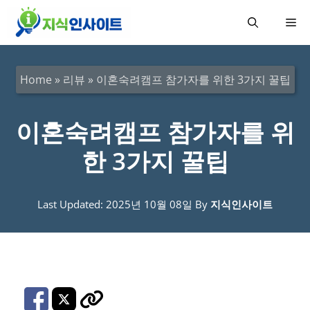
컨
메
텐
츠
뉴
로
Home
»
리뷰
»
이혼숙려캠프 참가자를 위한 3가지 꿀팁
건
너
이혼숙려캠프 참가자를 위
뛰
한 3가지 꿀팁
기
Last Updated: 2025년 10월 08일
By
지식인사이트