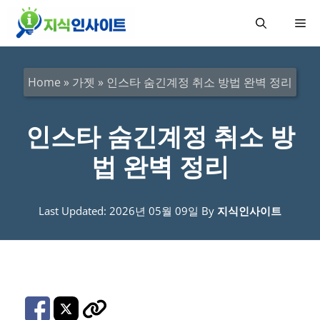
컨
메
텐
츠
뉴
로
Home
»
가젯
»
인스타 숨긴계정 취소 방법 완벽 정리
건
너
인스타 숨긴계정 취소 방
뛰
법 완벽 정리
기
Last Updated: 2026년 05월 09일
By
지식인사이트