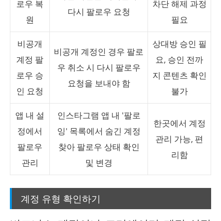
로우 복
차단 해제 과정
다시 팔로우 요청
원
필요
비공개
상대방 승인 필
비공개 계정인 경우 팔로
계정 팔
요, 승인 전까
우 취소 시 다시 팔로우
로우 승
지 콘텐츠 확인
요청을 보내야 함
인 요청
불가
앱 내 설
인스타그램 앱 내 '팔로
한곳에서 계정
정에서
잉' 목록에서 숨긴 계정
관리 가능, 편
팔로우
찾아 팔로우 상태 확인
리함
관리
및 변경
계정 유형 확인하기