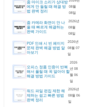
2026년
줌 마이크 소리가 상대방
에게 안 들릴 때 해결 방
08월
법 완벽 정리
08일
2026년
줌 카메라 화면이 안 나
올 때 빠르게 해결하는
08월
완벽 가이드
08일
2026년
PDF 인쇄 시 빈 페이지
문제 완벽 해결 방법 알
08월 07
아보기
일
2026
오피스 정품 인증이 반복
년 08
해서 풀릴 때 꼭 알아야 할
월 06
해결 방법 가이드
일
2026년
워드 파일 편집 제한 해
제하는 쉽고 빠른 방법
08월 06
완벽 정리
일