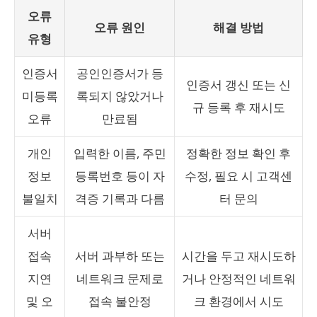
오류
오류 원인
해결 방법
유형
인증서
공인인증서가 등
인증서 갱신 또는 신
미등록
록되지 않았거나
규 등록 후 재시도
오류
만료됨
개인
입력한 이름, 주민
정확한 정보 확인 후
정보
등록번호 등이 자
수정, 필요 시 고객센
불일치
격증 기록과 다름
터 문의
서버
접속
서버 과부하 또는
시간을 두고 재시도하
지연
네트워크 문제로
거나 안정적인 네트워
및 오
접속 불안정
크 환경에서 시도