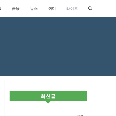
강
금융
뉴스
취미
라이프
최신글