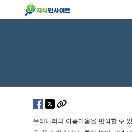
컨
텐
츠
로
건
너
뛰
기
우리나라의 아름다움을 만끽할 수 있