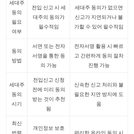
세대주
전입 신고 시 세
세대주 동의가 없으면
동의
대주의 동의가
신고가 지연되거나 불
필요
필수적임
가할 수 있어 필수적임
여부
서면 또는 전자
전자서명 활용 시 빠르
동의
서명을 통한 동
고 간편하게 동의 절차
방법
의 가능
진행 가능
전입신고 신청
세대주
신속한 신고 처리와 불
전에 미리 동의
동의
필요한 지연 방지에 도
받는 것이 추천
시기
움
됨
최신
개인정보 보호
법령
편리한 온라인 동의 시