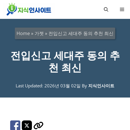
컨
메
텐
츠
뉴
로
Home
»
가젯
»
전입신고 세대주 동의 추천 최신
건
너
전입신고 세대주 동의 추
뛰
천 최신
기
Last Updated: 2026년 03월 02일
By
지식인사이트