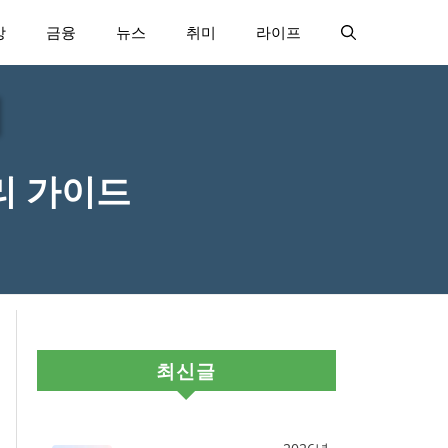
강
금융
뉴스
취미
라이프
리 가이드
최신글