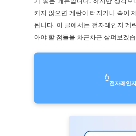
기 좋은 메뉴입니다. 하지만 생각보
키지 않으면 계란이 터지거나 속이 
됩니다. 이 글에서는 전자레인지 계
아야 할 점들을 차근차근 살펴보겠습
👆
전자레인지