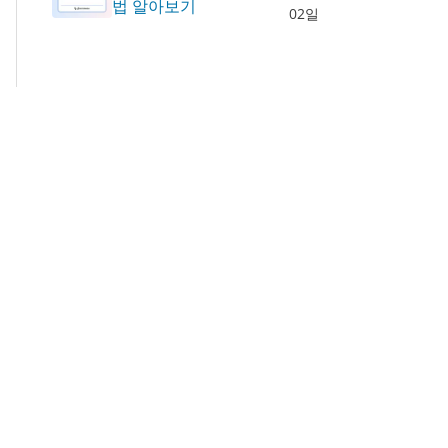
법 알아보기
02일