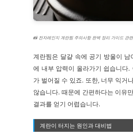
📸 전자레인지 계란찜 주의사항 완벽 정리 가이드 관련
계란찜은 달걀 속에 공기 방울이 남
에 내부 압력이 올라가기 쉽습니다.
가 벌어질 수 있죠. 또한, 너무 익
않습니다. 때문에 간편하다는 이유만
결과를 얻기 어렵습니다.
계란이 터지는 원인과 대비법