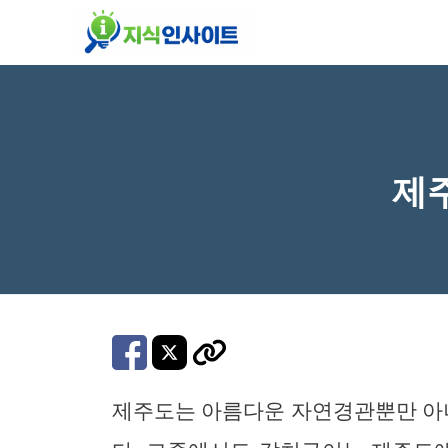
컨
텐
츠
로
건
너
제
뛰
기
제주도는 아름다운 자연경관뿐만 아