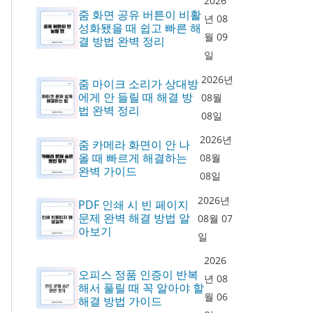
2026
줌 화면 공유 버튼이 비활
년 08
성화됐을 때 쉽고 빠른 해
월 09
결 방법 완벽 정리
일
2026년
줌 마이크 소리가 상대방
에게 안 들릴 때 해결 방
08월
법 완벽 정리
08일
2026년
줌 카메라 화면이 안 나
올 때 빠르게 해결하는
08월
완벽 가이드
08일
2026년
PDF 인쇄 시 빈 페이지
문제 완벽 해결 방법 알
08월 07
아보기
일
2026
오피스 정품 인증이 반복
년 08
해서 풀릴 때 꼭 알아야 할
월 06
해결 방법 가이드