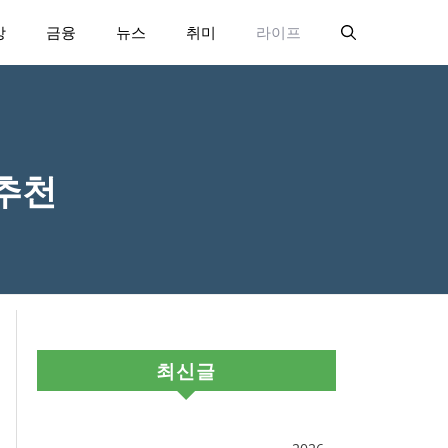
강
금융
뉴스
취미
라이프
추천
최신글