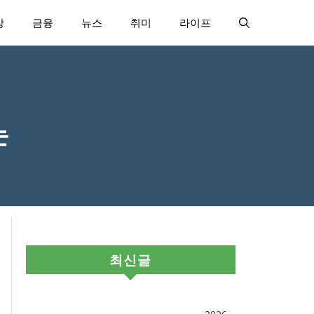
강
금융
뉴스
취미
라이프
는
최신글