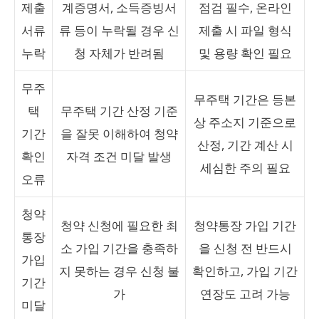
제출
계증명서, 소득증빙서
점검 필수, 온라인
서류
류 등이 누락될 경우 신
제출 시 파일 형식
누락
청 자체가 반려됨
및 용량 확인 필요
무주
무주택 기간은 등본
택
무주택 기간 산정 기준
상 주소지 기준으로
기간
을 잘못 이해하여 청약
산정, 기간 계산 시
확인
자격 조건 미달 발생
세심한 주의 필요
오류
청약
청약 신청에 필요한 최
청약통장 가입 기간
통장
소 가입 기간을 충족하
을 신청 전 반드시
가입
지 못하는 경우 신청 불
확인하고, 가입 기간
기간
가
연장도 고려 가능
미달