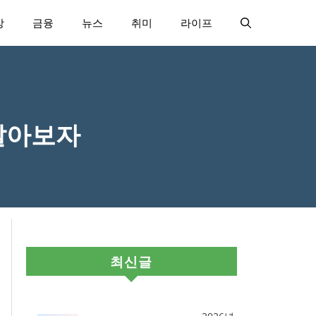
강
금융
뉴스
취미
라이프
알아보자
최신글