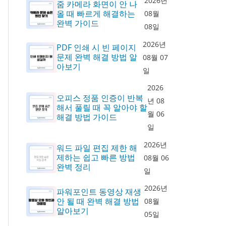
2026년
줌 카메라 화면이 안 나
올 때 빠르게 해결하는
08월
완벽 가이드
08일
2026년
PDF 인쇄 시 빈 페이지
문제 완벽 해결 방법 알
08월 07
아보기
일
2026
오피스 정품 인증이 반복
년 08
해서 풀릴 때 꼭 알아야 할
월 06
해결 방법 가이드
일
2026년
워드 파일 편집 제한 해
제하는 쉽고 빠른 방법
08월 06
완벽 정리
일
2026년
파워포인트 동영상 재생
안 될 때 완벽 해결 방법
08월
알아보기
05일