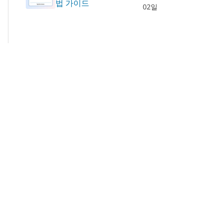
법 가이드
02일