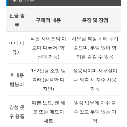
선물 종
구체적 내용
특징 및 장점
류
작은 사이즈의 아
사무실 책상 위에 두기
미니 디
로마 디퓨저 (향
좋으며, 부담 없이 향
퓨저
선택 가능)
기를 즐길 수 있음
1~2인용 소형 텀
실용적이며 사무실이
휴대용
블러 (심플한 디
나 외출 시 자주 사용
텀블러
자인)
가능
예쁜 노트, 펜 세
일상 업무에 자주 쓸
감성 문
트 또는 메모지
수 있고 부담 없는 가
구 용품
세트
격