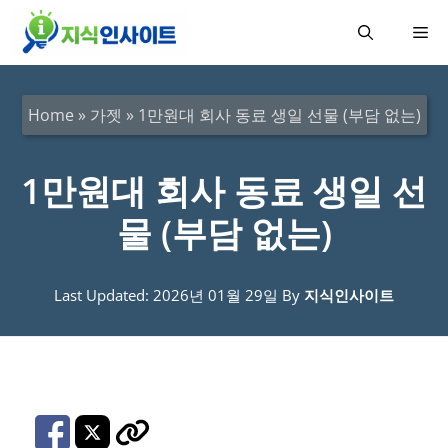
컨
메
텐
츠
뉴
로
Home
»
가젯
»
1만원대 회사 동료 생일 선물 (부담 없는)
건
너
1만원대 회사 동료 생일 선
뛰
물 (부담 없는)
기
Last Updated: 2026년 01월 29일
By
지식인사이트