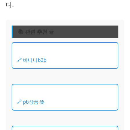
다.
📚 관련 추천 글
🔗 바나나b2b
🔗 pb상품 뜻