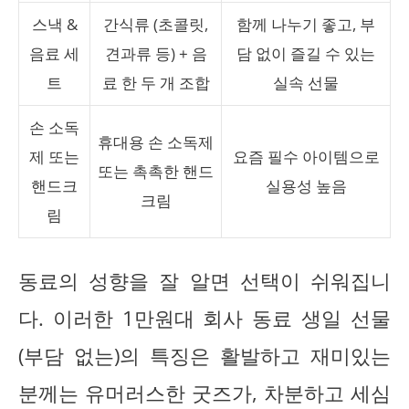
스낵 &
간식류 (초콜릿,
함께 나누기 좋고, 부
음료 세
견과류 등) + 음
담 없이 즐길 수 있는
트
료 한 두 개 조합
실속 선물
손 소독
휴대용 손 소독제
제 또는
요즘 필수 아이템으로
또는 촉촉한 핸드
핸드크
실용성 높음
크림
림
동료의 성향을 잘 알면 선택이 쉬워집니
다. 이러한 1만원대 회사 동료 생일 선물
(부담 없는)의 특징은 활발하고 재미있는
분께는 유머러스한 굿즈가, 차분하고 세심