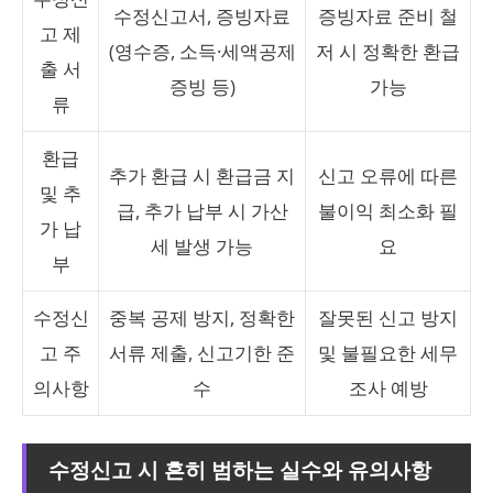
수정신고서, 증빙자료
증빙자료 준비 철
고 제
(영수증, 소득·세액공제
저 시 정확한 환급
출 서
증빙 등)
가능
류
환급
추가 환급 시 환급금 지
신고 오류에 따른
및 추
급, 추가 납부 시 가산
불이익 최소화 필
가 납
세 발생 가능
요
부
수정신
중복 공제 방지, 정확한
잘못된 신고 방지
고 주
서류 제출, 신고기한 준
및 불필요한 세무
의사항
수
조사 예방
수정신고 시 흔히 범하는 실수와 유의사항