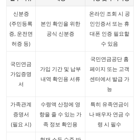
신분증
온라인 조회 시 공
(주민등록
본인 확인을 위한
인인증서 또는 휴
증, 운전면
공식 신분증
대폰 인증 필요할
허증 등)
수 있음
국민연금공단 홈
국민연금
가입 기간 및 납부
페이지 또는 고객
가입증명
내역 확인용 서류
센터에서 발급 가
서
능
가족관계
수령액 산정에 영
특히 유족연금이
증명서
향을 줄 수 있는 가
나 배우자 연금 수
(필요 시)
족 정보 확인용
령 시 필수
현재 소득 수준 반