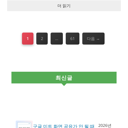
더 읽기
페
페
페
1
2
…
61
다음
→
이
이
이
지
지
지
최신글
2026년
구글 미트 화면 공유가 안 될 때