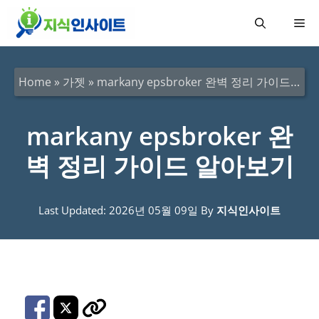
컨
메
텐
츠
뉴
로
Home
»
가젯
»
markany epsbroker 완벽 정리 가이드 알아보기
건
너
markany epsbroker 완
뛰
벽 정리 가이드 알아보기
기
Last Updated: 2026년 05월 09일
By
지식인사이트