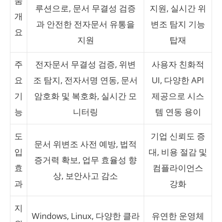
품
루션으로, 문서 무결성 검증
지원, 실시간 위
개
과 안전한 전자문서 유통을
변조 탐지 기능
요
지원
탑재
주
전자문서 무결성 검증, 위변
사용자 친화적
요
조 탐지, 전자서명 연동, 문서
UI, 다양한 API
기
암호화 및 복호화, 실시간 모
제공으로 시스
능
니터링
템 연동 용이
도
기업 신뢰도 증
문서 위변조 사전 예방, 법적
입
대, 비용 절감 및
증거력 확보, 업무 효율성 향
효
컴플라이언스
상, 보안사고 감소
과
강화
지
Windows, Linux, 다양한 클라
유연한 운영체