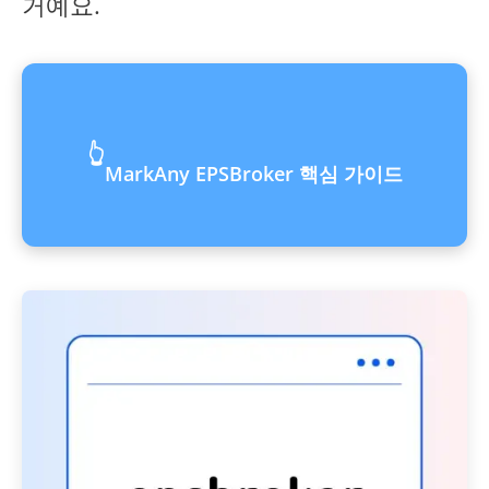
거예요.
👆
MarkAny EPSBroker 핵심 가이드