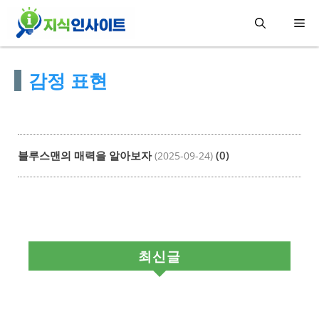
컨
메
텐
츠
뉴
감정 표현
로
건
너
뛰
블루스맨의 매력을 알아보자
(0)
(2025-09-24)
기
최신글