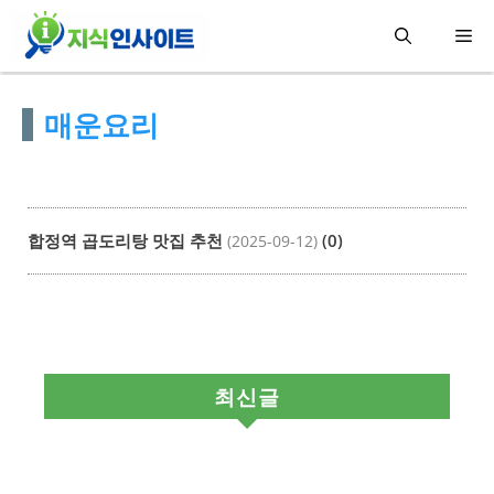
컨
메
텐
츠
뉴
매운요리
로
건
너
뛰
합정역 곱도리탕 맛집 추천
(0)
(2025-09-12)
기
최신글