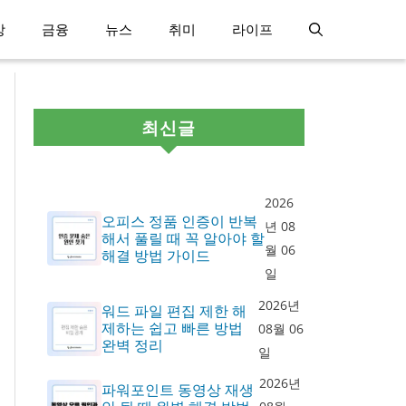
강
금융
뉴스
취미
라이프
최신글
2026
오피스 정품 인증이 반복
년 08
해서 풀릴 때 꼭 알아야 할
월 06
해결 방법 가이드
일
2026년
워드 파일 편집 제한 해
제하는 쉽고 빠른 방법
08월 06
완벽 정리
일
2026년
파워포인트 동영상 재생