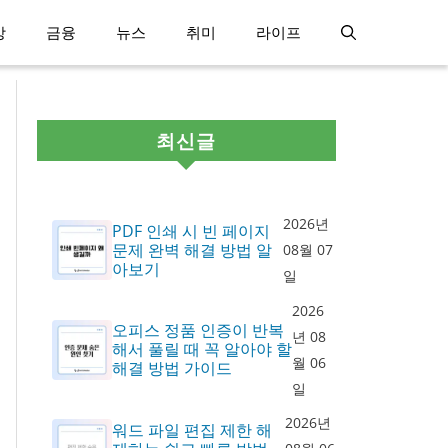
강
금융
뉴스
취미
라이프
최신글
2026년
PDF 인쇄 시 빈 페이지
문제 완벽 해결 방법 알
08월 07
아보기
일
2026
오피스 정품 인증이 반복
년 08
해서 풀릴 때 꼭 알아야 할
월 06
해결 방법 가이드
일
2026년
워드 파일 편집 제한 해