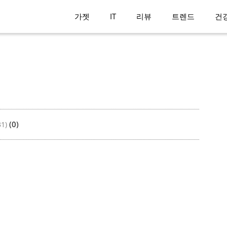
가젯
IT
리뷰
트렌드
건
(0)
31)