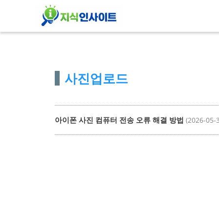
컨
텐
츠
로
건
사진업로드
너
뛰
기
아이폰 사진 컴퓨터 전송 오류 해결 방법
(2026-05-