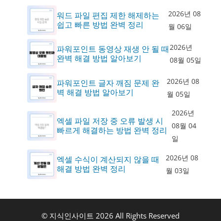
2026년 08
워드 파일 편집 제한 해제하는
쉽고 빠른 방법 완벽 정리
월 06일
2026년
파워포인트 동영상 재생 안 될 때
완벽 해결 방법 알아보기
08월 05일
2026년 08
파워포인트 글자 깨짐 문제 완
벽 해결 방법 알아보기
월 05일
2026년
엑셀 파일 저장 중 오류 발생 시
08월 04
빠르게 해결하는 방법 완벽 정리
일
2026년 08
엑셀 수식이 계산되지 않을 때
해결 방법 완벽 정리
월 03일
© 지식인사이트 2026 All Rights Reserved